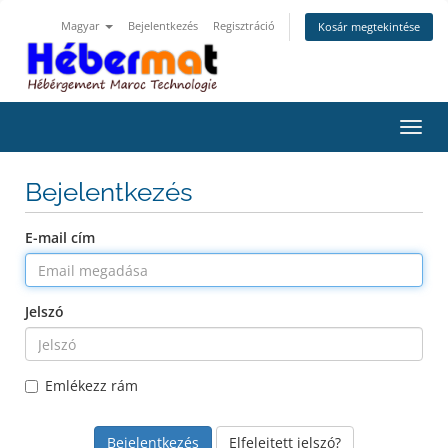
Magyar
Bejelentkezés
Regisztráció
Kosár megtekintése
Váltá
Bejelentkezés
E-mail cím
Jelszó
Emlékezz rám
Elfelejtett jelszó?