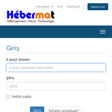
Azerbaijani
Giriş
Qeydiyyat
Səbətə bax
Naviq
Giriş
E-poçt ünvanı
Şifrə
Yadda saxla
Şifrəmi unutdum?