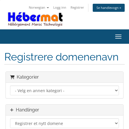
Norwegian
Logg inn
Registrer
Se handlevogn »
Bytt 
Registrere domenenavn
Kategorier
Handlinger