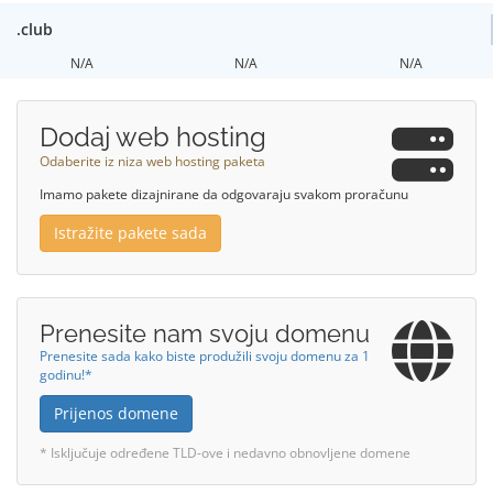
.club
N/A
N/A
N/A
Dodaj web hosting
Odaberite iz niza web hosting paketa
Imamo pakete dizajnirane da odgovaraju svakom proračunu
Istražite pakete sada
Prenesite nam svoju domenu
Prenesite sada kako biste produžili svoju domenu za 1
godinu!*
Prijenos domene
* Isključuje određene TLD-ove i nedavno obnovljene domene