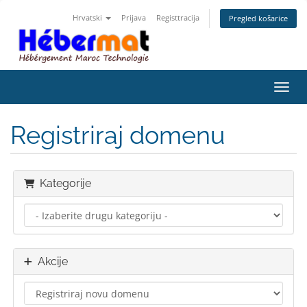
Hrvatski
Prijava
Registtracija
Pregled košarice
Preba
Registriraj domenu
Kategorije
Akcije