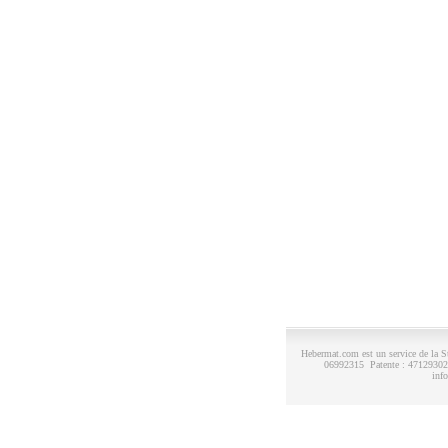
Hebermat.com est un service de la 
06992315 Patente : 47129302 
inf