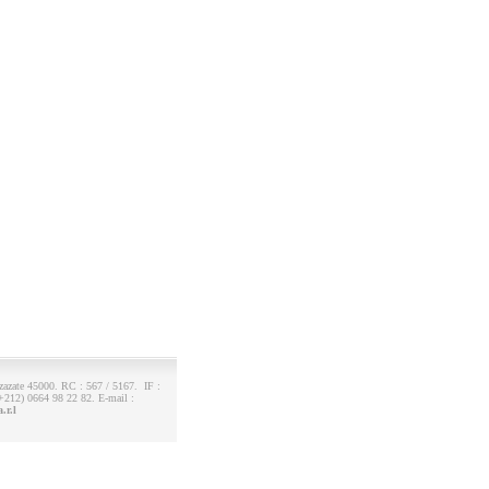
azate 45000. RC : 567 / 5167. IF :
+212) 0664 98 22 82. E-mail :
r.l