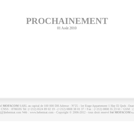
PROCHAINEMENT
01 Août 2010
Sté
MOFACOM
SARL au capital de 100 000 DH Adresse : N°25 - 1er Etage Appartement 1 Hay El Qods .Ouarz
CNSS : 8786595 Tel :(+212) 0524 89 02 19 - (+212) 0808 38 01 37 / Fax : (+212) 0808 35 23 61 / GSM : (
o(@)hebermat.com Web : www.hebermat.com - Copyright © 2006-2012 - tous droit reservé
Sté MOFACOM s.a.